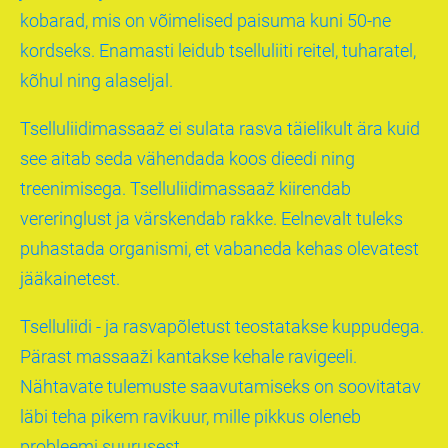
kobarad, mis on võimelised paisuma kuni 50-ne
kordseks. Enamasti leidub tselluliiti reitel, tuharatel,
kõhul ning alaseljal.
Tselluliidimassaaž ei sulata rasva täielikult ära kuid
see aitab seda vähendada koos dieedi ning
treenimisega. Tselluliidimassaaž kiirendab
vereringlust ja värskendab rakke. Eelnevalt tuleks
puhastada organismi, et vabaneda kehas olevatest
jääkainetest.
Tselluliidi - ja rasvapõletust teostatakse kuppudega.
Pärast massaaži kantakse kehale ravigeeli.
Nähtavate tulemuste saavutamiseks on soovitatav
läbi teha pikem ravikuur, mille pikkus oleneb
probleemi suurusest.