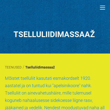
TSELLULIIDIMASSAAŽ
/
TEENUSED
Tselluliidimassaaž
Mõistet tselluliit kasutati esmakordselt 1920.
aastatel ja on tuntud kui "apelsinikoore" nahk.
Tselluliit on ainevahetushäire, mille tulemusel
koguneb nahaalusesse sidekoesse liigne rasv,
jääkained ja vedelik. Nendest moodustuvad naha all